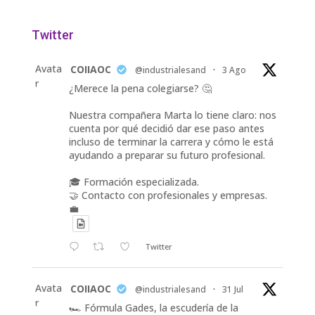
Twitter
Avata
COIIAOC
@industrialesand
·
3 Ago
r
¿Merece la pena colegiarse? 🤔
Nuestra compañera Marta lo tiene claro: nos
cuenta por qué decidió dar ese paso antes
incluso de terminar la carrera y cómo le está
ayudando a preparar su futuro profesional.
🎓 Formación especializada.
🤝 Contacto con profesionales y empresas.
💼
Twitter
Avata
COIIAOC
@industrialesand
·
31 Jul
r
🏎️ Fórmula Gades, la escudería de la