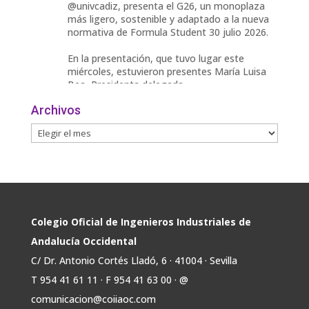
@univcadiz, presenta el G26, un monoplaza
más ligero, sostenible y adaptado a la nueva
normativa de Formula Student 30 julio 2026.
En la presentación, que tuvo lugar este
miércoles, estuvieron presentes María Luisa
Bea, Presidenta delegada
2
Archivos
Twitter
Avata
COIIAOC
@industrialesand
·
29 Jul
r
📢ℹ️ El Gobierno acelera la electrificación
de la economía con la autorización de una
inversión adicional de 17.900 millones hasta
2030 para infraestructuras que permitan la
Colegio Oficial de Ingenieros Industriales de
conexión de vivienda, industria y transporte
Andalucía Occidental
electrificado.
C/ Dr. Antonio Cortés Lladó, 6 · 41004 · Sevilla
Estas medidas se encuentran en la dirección
T 954 41 61 11 · F 954 41 63 00 · @
Twitter
comunicacion@coiiaoc.com