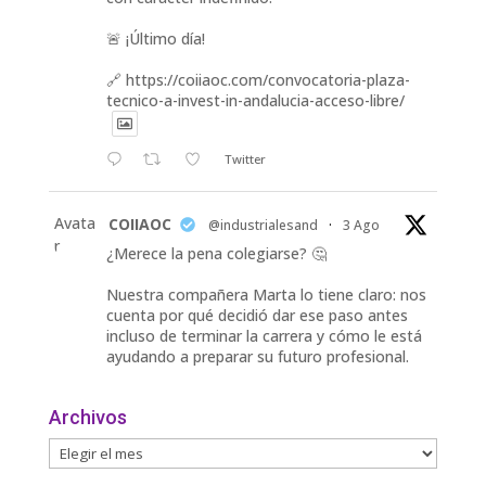
🚨 ¡Último día!
🔗 https://coiiaoc.com/convocatoria-plaza-
tecnico-a-invest-in-andalucia-acceso-libre/
Twitter
Avata
COIIAOC
@industrialesand
·
3 Ago
r
¿Merece la pena colegiarse? 🤔
Nuestra compañera Marta lo tiene claro: nos
cuenta por qué decidió dar ese paso antes
incluso de terminar la carrera y cómo le está
ayudando a preparar su futuro profesional.
🎓 Formación especializada.
Archivos
🤝 Contacto con profesionales y empresas.
💼