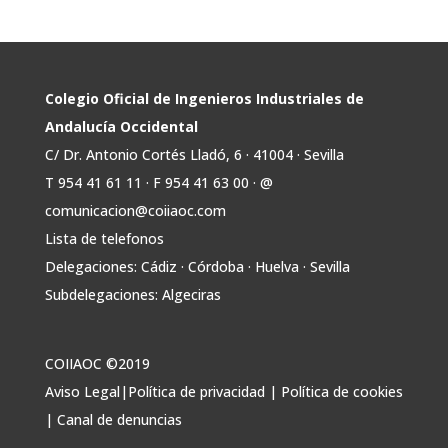
Twitter
Avata
COIIAOC
@industrialesand
·
31 Jul
r
🏎️ Fórmula Gades, la escudería de la
Colegio Oficial de Ingenieros Industriales de
@univcadiz, presenta el G26, un monoplaza
Andalucía Occidental
más ligero, sostenible y adaptado a la nueva
C/ Dr. Antonio Cortés Lladó, 6 · 41004 · Sevilla
normativa de Formula Student 30 julio 2026.
T 954 41 61 11 · F 954 41 63 00 · @
En la presentación, que tuvo lugar este
comunicacion@coiiaoc.com
miércoles, estuvieron presentes María Luisa
Bea, Presidenta delegada
Lista de telefonos
2
Delegaciones: Cádiz · Córdoba · Huelva · Sevilla
Twitter
Subdelegaciones: Algeciras
Avata
COIIAOC
@industrialesand
·
29 Jul
COIIAOC ©2019
r
📢ℹ️ El Gobierno acelera la electrificación
de la economía con la autorización de una
Aviso Legal
|
Política de privacidad
|
Política de cookies
inversión adicional de 17.900 millones hasta
|
Canal de denuncias
2030 para infraestructuras que permitan la