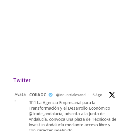
Twitter
Avata
COIIAOC
@industrialesand
·
6 Ago
r
👷🏽‍♀️ La Agencia Empresarial para la
Transformación y el Desarrollo Económico
@trade_andalucia, adscrita a la Junta de
Andalucía, convoca una plaza de Técnico/a de
Invest in Andalucía mediante acceso libre y
con carácter indefinido.