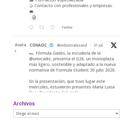
🤝 Contacto con profesionales y empresas.
💼
Twitter
Avata
COIIAOC
@industrialesand
·
31 Jul
r
🏎️ Fórmula Gades, la escudería de la
@univcadiz, presenta el G26, un monoplaza
más ligero, sostenible y adaptado a la nueva
normativa de Formula Student 30 julio 2026.
En la presentación, que tuvo lugar este
miércoles, estuvieron presentes María Luisa
Bea, Presidenta delegada
2
Archivos
Twitter
Avata
COIIAOC
@industrialesand
·
29 Jul
r