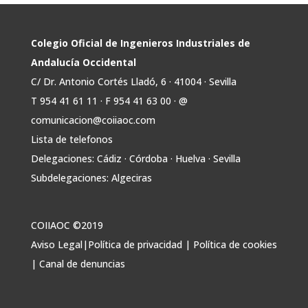
📢ℹ️ El Gobierno acelera la electrificación
de la economía con la autorización de una
inversión adicional de 17.900 millones hasta
2030 para infraestructuras que permitan la
Colegio Oficial de Ingenieros Industriales de
conexión de vivienda, industria y transporte
Andalucía Occidental
electrificado.
C/ Dr. Antonio Cortés Lladó, 6 · 41004 · Sevilla
Estas medidas se encuentran en la dirección
T 954 41 61 11 · F 954 41 63 00 · @
Twitter
comunicacion@coiiaoc.com
Lista de telefonos
Avata
COIIAOC
@industrialesand
·
29 Jul
Delegaciones: Cádiz · Córdoba · Huelva · Sevilla
r
🤝🏾 @industrialesand desempeña un
Subdelegaciones: Algeciras
papel fundamental como puente entre
profesionales, administraciones públicas y el
tejido industrial.
COIIAOC ©2019
🛡️ Actuamos como garantes del interés
Aviso Legal
|
Política de privacidad
|
Política de cookies
general, aportando conocimiento técnico y
|
Canal de denuncias
facilitando la colaboración entre todos los
agentes implicados.