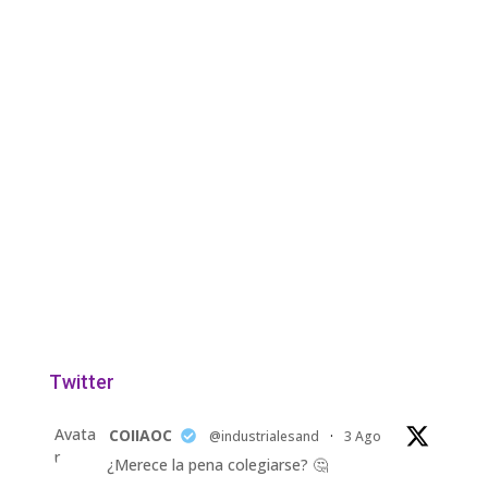
Twitter
Avata
COIIAOC
@industrialesand
·
3 Ago
r
¿Merece la pena colegiarse? 🤔