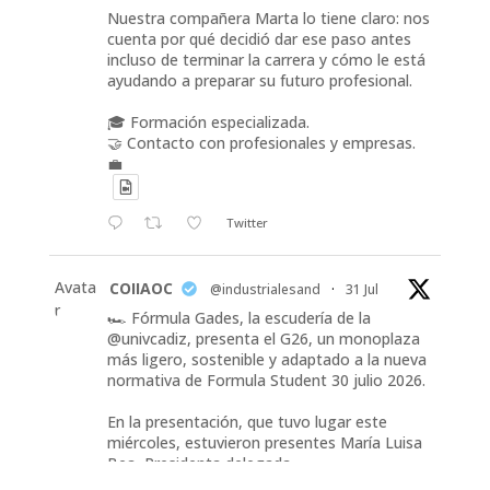
Nuestra compañera Marta lo tiene claro: nos
cuenta por qué decidió dar ese paso antes
incluso de terminar la carrera y cómo le está
ayudando a preparar su futuro profesional.
🎓 Formación especializada.
🤝 Contacto con profesionales y empresas.
💼
Twitter
Avata
COIIAOC
@industrialesand
·
31 Jul
r
🏎️ Fórmula Gades, la escudería de la
@univcadiz, presenta el G26, un monoplaza
más ligero, sostenible y adaptado a la nueva
normativa de Formula Student 30 julio 2026.
En la presentación, que tuvo lugar este
miércoles, estuvieron presentes María Luisa
Bea, Presidenta delegada
2