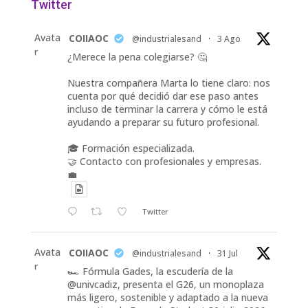
Twitter
Avata
COIIAOC
@industrialesand
·
3 Ago
r
¿Merece la pena colegiarse? 🤔
Nuestra compañera Marta lo tiene claro: nos
cuenta por qué decidió dar ese paso antes
incluso de terminar la carrera y cómo le está
ayudando a preparar su futuro profesional.
🎓 Formación especializada.
🤝 Contacto con profesionales y empresas.
💼
Twitter
Avata
COIIAOC
@industrialesand
·
31 Jul
r
🏎️ Fórmula Gades, la escudería de la
@univcadiz, presenta el G26, un monoplaza
más ligero, sostenible y adaptado a la nueva