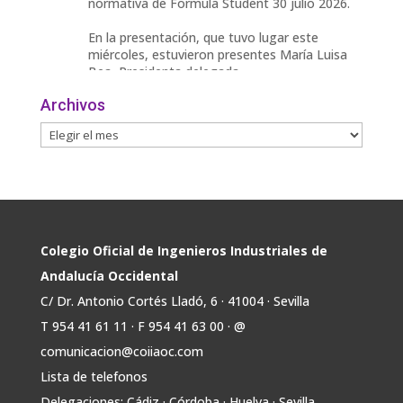
normativa de Formula Student 30 julio 2026.
En la presentación, que tuvo lugar este
miércoles, estuvieron presentes María Luisa
Bea, Presidenta delegada
2
Archivos
Twitter
Avata
COIIAOC
@industrialesand
·
29 Jul
r
📢ℹ️ El Gobierno acelera la electrificación
de la economía con la autorización de una
inversión adicional de 17.900 millones hasta
2030 para infraestructuras que permitan la
Colegio Oficial de Ingenieros Industriales de
conexión de vivienda, industria y transporte
Andalucía Occidental
electrificado.
C/ Dr. Antonio Cortés Lladó, 6 · 41004 · Sevilla
Estas medidas se encuentran en la dirección
T 954 41 61 11 · F 954 41 63 00 · @
Twitter
comunicacion@coiiaoc.com
Lista de telefonos
Avata
COIIAOC
@industrialesand
·
29 Jul
Delegaciones: Cádiz · Córdoba · Huelva · Sevilla