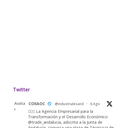
Twitter
Avata
COIIAOC
@industrialesand
·
6 Ago
r
👷🏽‍♀️ La Agencia Empresarial para la
Transformación y el Desarrollo Económico
@trade_andalucia, adscrita a la Junta de
Andalucía, convoca una plaza de Técnico/a de