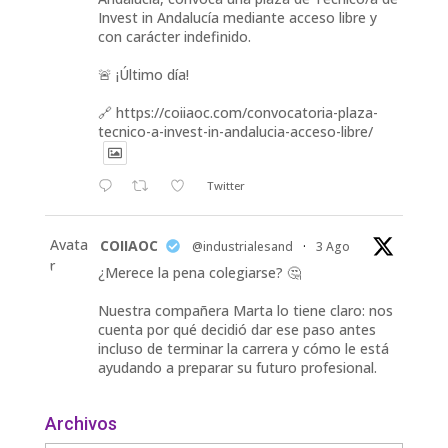
Invest in Andalucía mediante acceso libre y
con carácter indefinido.
🚨 ¡Último día!
🔗 https://coiiaoc.com/convocatoria-plaza-
tecnico-a-invest-in-andalucia-acceso-libre/
Twitter
Avata
COIIAOC
@industrialesand
·
3 Ago
r
¿Merece la pena colegiarse? 🤔
Nuestra compañera Marta lo tiene claro: nos
cuenta por qué decidió dar ese paso antes
incluso de terminar la carrera y cómo le está
ayudando a preparar su futuro profesional.
🎓 Formación especializada.
Archivos
🤝 Contacto con profesionales y empresas.
💼