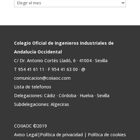
Twitter
Avata
COIIAOC
@industrialesand
·
31 Jul
r
🏎️ Fórmula Gades, la escudería de la
Colegio Oficial de Ingenieros Industriales de
@univcadiz, presenta el G26, un monoplaza
Andalucía Occidental
más ligero, sostenible y adaptado a la nueva
C/ Dr. Antonio Cortés Lladó, 6 · 41004 · Sevilla
normativa de Formula Student 30 julio 2026.
T 954 41 61 11 · F 954 41 63 00 · @
En la presentación, que tuvo lugar este
comunicacion@coiiaoc.com
miércoles, estuvieron presentes María Luisa
Bea, Presidenta delegada
Lista de telefonos
2
Delegaciones: Cádiz · Córdoba · Huelva · Sevilla
Twitter
Subdelegaciones: Algeciras
Avata
COIIAOC
@industrialesand
·
29 Jul
COIIAOC ©2019
r
📢ℹ️ El Gobierno acelera la electrificación
de la economía con la autorización de una
Aviso Legal
|
Política de privacidad
|
Política de cookies