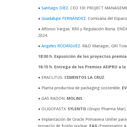
●
Santiago
DÍEZ
. CEO 10t PROJECT MANAGEM
●
Guadalupe FERNÁNDEZ
. Comisaria del Espaci
● Alfonso Vargas. RRII y Regulación Iberia. END
2024.
●
Angeles RODRÍGUEZ
. R&D Manager, GRI Tower
18:00 h. Exposición de los proyectos premia
18:15 h. Entrega de los Premios AEIPRO a la
● ERACLITUS.
CEMENTOS LA CRUZ
.
● Planta productiva de packaging sostenible.
EV
● GAS RADON.
MOLINS
.
● OLIGOFASTX.
SYLENTIS
(Grupo Pharma Mar).
● Implantación de Oracle Primavera Unifier par
proyecto de fusión nuclear.
EAG
(Empresarios A