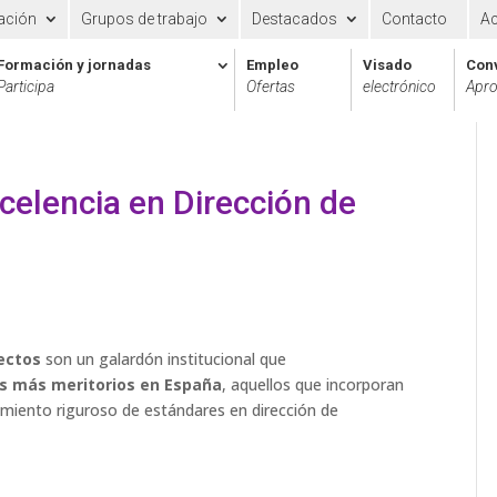
ación
Grupos de trabajo
Destacados
Contacto
A
Formación y jornadas
Empleo
Visado
Con
Participa
Ofertas
electrónico
Apro
celencia en Dirección de
ectos
son un galardón institucional que
s más meritorios en España
, aquellos que incorporan
imiento riguroso de estándares en dirección de