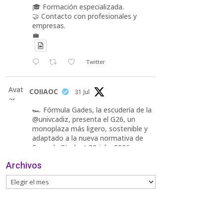
🎓 Formación especializada.
🤝 Contacto con profesionales y
empresas.
💼
Twitter
Avat
COIIAOC
31 Jul
ar
🏎️ Fórmula Gades, la escudería de la
@univcadiz, presenta el G26, un
monoplaza más ligero, sostenible y
adaptado a la nueva normativa de
Formula Student 30 julio 2026.
Archivos
En la presentación, que tuvo lugar
este miércoles, estuvieron presentes
María Luisa Bea, Presidenta
delegada
2
Twitter