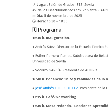
📍
Lugar:
Salón de Grados, ETSI Sevilla
Av. de los Descubrimientos s/n, 2ª planta – 4109
📅
Día:
5 de noviembre de 2025
🕓
Hora:
16:30 – 18:30
🗓️ Programa:
16:30 h. Inauguración.
● Andrés Sáez. Director de la Escuela Técnica Sup
● Esther Romero-Ramos. Subdirectora de Relaci
Universidad de Sevilla.
● Socorro GARCÍA. Presidenta de AEIPRO.
16:40
h. Ponencia: “Mito y realidades de la I
●
José Andrés LÓPEZ DE FEZ
. Presidente de la
17:15 h. Café/Networking.
17:40 h. Mesa redonda. “Lecciones Aprendi