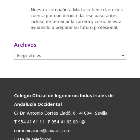
Nuestra compañera Marta lo tiene claro: nos
cuenta por qué decidió dar ese paso antes
incluso de terminar la carrera y cómo le está
ayudando a preparar su futuro profesional.
🎓 Formación especializada.
Archivos
🤝 Contacto con profesionales y empresas.
💼
Twitter
Avata
COIIAOC
@industrialesand
·
31 Jul
r
🏎️ Fórmula Gades, la escudería de la
Colegio Oficial de Ingenieros Industriales de
@univcadiz, presenta el G26, un monoplaza
Andalucía Occidental
más ligero, sostenible y adaptado a la nueva
C/ Dr. Antonio Cortés Lladó, 6 · 41004 · Sevilla
normativa de Formula Student 30 julio 2026.
T 954 41 61 11 · F 954 41 63 00 · @
En la presentación, que tuvo lugar este
comunicacion@coiiaoc.com
miércoles, estuvieron presentes María Luisa
Bea, Presidenta delegada
Lista de telefonos