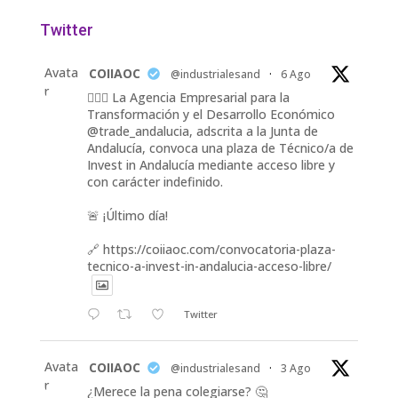
Twitter
Avata
COIIAOC
@industrialesand
·
6 Ago
r
👷🏽‍♀️ La Agencia Empresarial para la
Transformación y el Desarrollo Económico
@trade_andalucia, adscrita a la Junta de
Andalucía, convoca una plaza de Técnico/a de
Invest in Andalucía mediante acceso libre y
con carácter indefinido.
🚨 ¡Último día!
🔗 https://coiiaoc.com/convocatoria-plaza-
tecnico-a-invest-in-andalucia-acceso-libre/
Twitter
Avata
COIIAOC
@industrialesand
·
3 Ago
r
¿Merece la pena colegiarse? 🤔