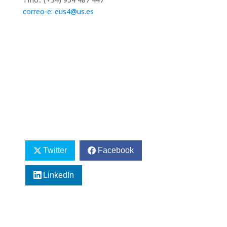
correo-e: eus4@us.es
Twitter
Facebook
LinkedIn