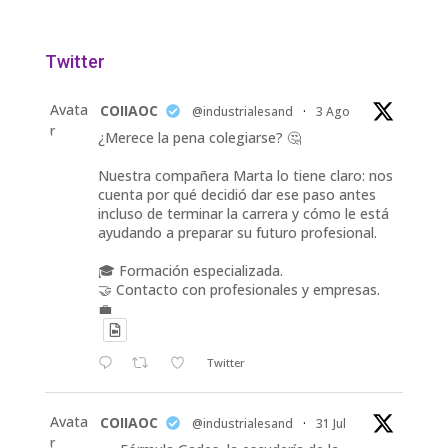
Twitter
Avata
COIIAOC
@industrialesand
·
3 Ago
r
¿Merece la pena colegiarse? 🤔
Nuestra compañera Marta lo tiene claro: nos
cuenta por qué decidió dar ese paso antes
incluso de terminar la carrera y cómo le está
ayudando a preparar su futuro profesional.
🎓 Formación especializada.
🤝 Contacto con profesionales y empresas.
💼
Twitter
Avata
COIIAOC
@industrialesand
·
31 Jul
r