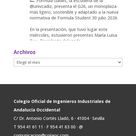
🏎️ Fórmula Gades, la escudería de la
@univcadiz, presenta el G26, un monoplaza
más ligero, sostenible y adaptado a la nueva
normativa de Formula Student 30 julio 2026.
En la presentación, que tuvo lugar este
miércoles, estuvieron presentes María Luisa
Bea, Presidenta delegada
2
Archivos
Twitter
Avata
COIIAOC
@industrialesand
·
29 Jul
r
📢ℹ️ El Gobierno acelera la electrificación
de la economía con la autorización de una
inversión adicional de 17.900 millones hasta
2030 para infraestructuras que permitan la
Colegio Oficial de Ingenieros Industriales de
conexión de vivienda, industria y transporte
Andalucía Occidental
electrificado.
C/ Dr. Antonio Cortés Lladó, 6 · 41004 · Sevilla
Estas medidas se encuentran en la dirección
T 954 41 61 11 · F 954 41 63 00 · @
Twitter
comunicacion@coiiaoc.com