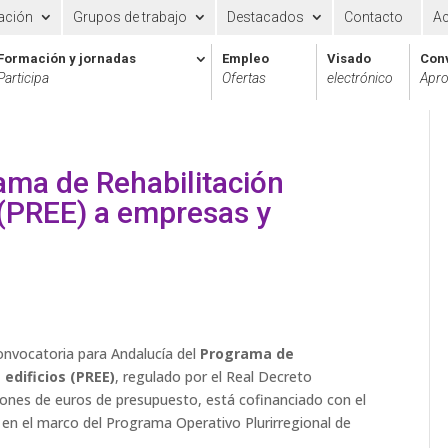
ación
Grupos de trabajo
Destacados
Contacto
A
Formación y jornadas
Empleo
Visado
Con
Participa
Ofertas
electrónico
Apro
ama de Rehabilitación
 (PREE) a empresas y
convocatoria para Andalucía del
Programa de
 edificios (PREE)
, regulado por el Real Decreto
ones de euros de presupuesto, está cofinanciado con el
en el marco del Programa Operativo Plurirregional de