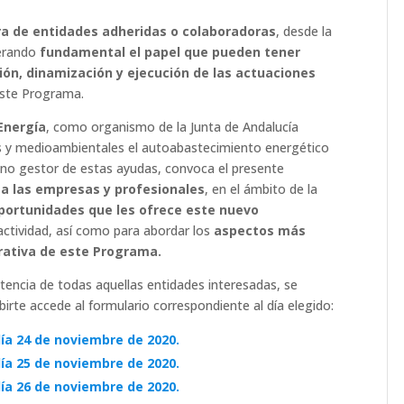
ra de entidades adheridas o colaboradoras
, desde la
derando
fundamental el papel que pueden tener
ión, dinamización y ejecución de las actuaciones
este Programa.
Energía
, como organismo de la Junta de Andalucía
 y medioambientales el autoabastecimiento energético
o gestor de estas ayudas, convoca el presente
 a las empresas y profesionales
, en el ámbito de la
portunidades que les ofrece este nuevo
 actividad, así como para abordar los
aspectos más
erativa de este Programa.
sistencia de todas aquellas entidades interesadas, se
birte accede al formulario correspondiente al día elegido:
día
24 de noviembre
de 2020.
día
25 de noviembre
de 2020.
día
26 de noviembre
de 2020.