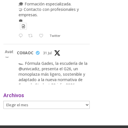
🎓 Formación especializada.
🤝 Contacto con profesionales y
empresas.
💼
Twitter
Avat
COIIAOC
31 Jul
ar
🏎️ Fórmula Gades, la escudería de la
@univcadiz, presenta el G26, un
monoplaza más ligero, sostenible y
adaptado a la nueva normativa de
Formula Student 30 julio 2026.
Archivos
En la presentación, que tuvo lugar
este miércoles, estuvieron presentes
María Luisa Bea, Presidenta
delegada
2
Twitter