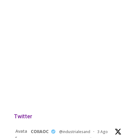
Twitter
Avata
COIIAOC
@industrialesand
·
3 Ago
r