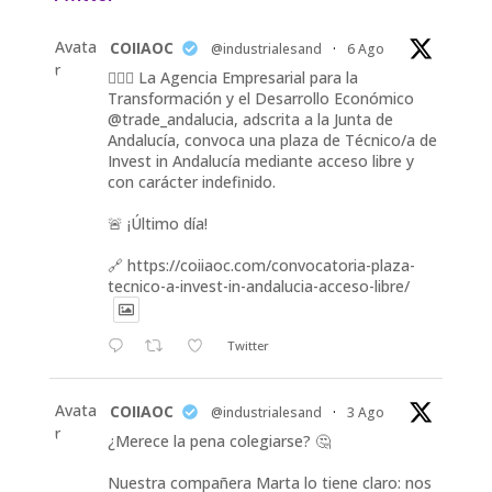
Avata
COIIAOC
@industrialesand
·
6 Ago
r
👷🏽‍♀️ La Agencia Empresarial para la
Transformación y el Desarrollo Económico
@trade_andalucia, adscrita a la Junta de
Andalucía, convoca una plaza de Técnico/a de
Invest in Andalucía mediante acceso libre y
con carácter indefinido.
🚨 ¡Último día!
🔗 https://coiiaoc.com/convocatoria-plaza-
tecnico-a-invest-in-andalucia-acceso-libre/
Twitter
Avata
COIIAOC
@industrialesand
·
3 Ago
r
¿Merece la pena colegiarse? 🤔
Nuestra compañera Marta lo tiene claro: nos