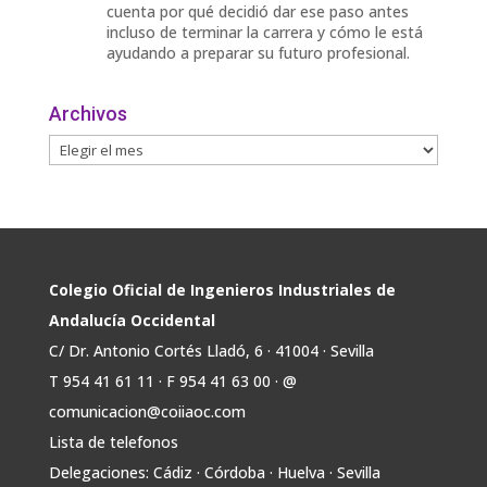
cuenta por qué decidió dar ese paso antes
incluso de terminar la carrera y cómo le está
ayudando a preparar su futuro profesional.
🎓 Formación especializada.
Archivos
🤝 Contacto con profesionales y empresas.
💼
Twitter
Avata
COIIAOC
@industrialesand
·
31 Jul
r
🏎️ Fórmula Gades, la escudería de la
Colegio Oficial de Ingenieros Industriales de
@univcadiz, presenta el G26, un monoplaza
Andalucía Occidental
más ligero, sostenible y adaptado a la nueva
C/ Dr. Antonio Cortés Lladó, 6 · 41004 · Sevilla
normativa de Formula Student 30 julio 2026.
T 954 41 61 11 · F 954 41 63 00 · @
En la presentación, que tuvo lugar este
comunicacion@coiiaoc.com
miércoles, estuvieron presentes María Luisa
Bea, Presidenta delegada
Lista de telefonos
2
Delegaciones: Cádiz · Córdoba · Huelva · Sevilla