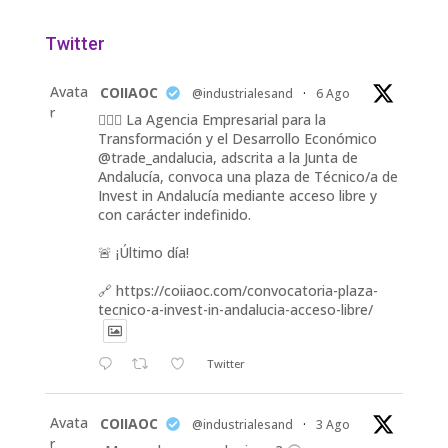
Twitter
Avata
COIIAOC
@industrialesand
·
6 Ago
r
👷🏽‍♀️ La Agencia Empresarial para la
Transformación y el Desarrollo Económico
@trade_andalucia, adscrita a la Junta de
Andalucía, convoca una plaza de Técnico/a de
Invest in Andalucía mediante acceso libre y
con carácter indefinido.
🚨 ¡Último día!
🔗 https://coiiaoc.com/convocatoria-plaza-
tecnico-a-invest-in-andalucia-acceso-libre/
Twitter
Avata
COIIAOC
@industrialesand
·
3 Ago
r