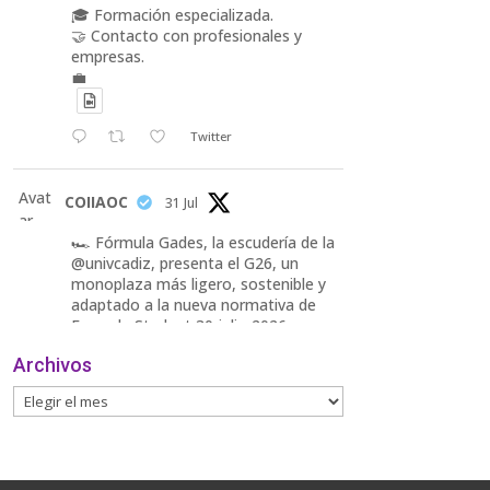
🎓 Formación especializada.
🤝 Contacto con profesionales y
empresas.
💼
Twitter
Avat
COIIAOC
31 Jul
ar
🏎️ Fórmula Gades, la escudería de la
@univcadiz, presenta el G26, un
monoplaza más ligero, sostenible y
adaptado a la nueva normativa de
Formula Student 30 julio 2026.
Archivos
En la presentación, que tuvo lugar
este miércoles, estuvieron presentes
María Luisa Bea, Presidenta
delegada
2
Twitter