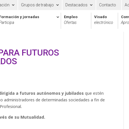
ación
Grupos de trabajo
Destacados
Contacto
A
Formación y jornadas
Empleo
Visado
Con
Participa
Ofertas
electrónico
Apro
 PARA FUTUROS
ADOS
dirigida a futuros autónomos y jubilados
que estén
 administradores de determinadas sociedades a fin de
Profesional.
avés de su Mutualidad.