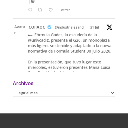
Twitter
Avata
COIIAOC
@industrialesand
·
31 Jul
r
🏎️ Fórmula Gades, la escudería de la
@univcadiz, presenta el G26, un monoplaza
más ligero, sostenible y adaptado a la nueva
normativa de Formula Student 30 julio 2026.
En la presentación, que tuvo lugar este
miércoles, estuvieron presentes María Luisa
Bea, Presidenta delegada
2
Archivos
Twitter
Avata
COIIAOC
@industrialesand
·
29 Jul
r
📢ℹ️ El Gobierno acelera la electrificación
de la economía con la autorización de una
inversión adicional de 17.900 millones hasta