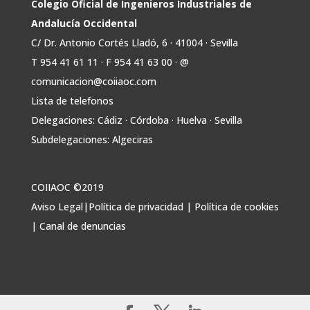
2030 para infraestructuras que permitan la
Colegio Oficial de Ingenieros Industriales de
conexión de vivienda, industria y transporte
Andalucía Occidental
electrificado.
C/ Dr. Antonio Cortés Lladó, 6 · 41004 · Sevilla
Estas medidas se encuentran en la dirección
T 954 41 61 11 · F 954 41 63 00 · @
Twitter
comunicacion@coiiaoc.com
Lista de telefonos
Avata
COIIAOC
@industrialesand
·
29 Jul
Delegaciones: Cádiz · Córdoba · Huelva · Sevilla
r
🤝🏾 @industrialesand desempeña un
Subdelegaciones: Algeciras
papel fundamental como puente entre
profesionales, administraciones públicas y el
tejido industrial.
COIIAOC ©2019
🛡️ Actuamos como garantes del interés
Aviso Legal
|
Política de privacidad
|
Política de cookies
general, aportando conocimiento técnico y
|
Canal de denuncias
facilitando la colaboración entre todos los
agentes implicados.
Twitter