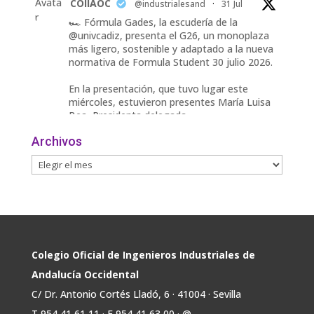
Avata
COIIAOC
@industrialesand
·
31 Jul
r
🏎️ Fórmula Gades, la escudería de la
@univcadiz, presenta el G26, un monoplaza
más ligero, sostenible y adaptado a la nueva
normativa de Formula Student 30 julio 2026.
En la presentación, que tuvo lugar este
miércoles, estuvieron presentes María Luisa
Bea, Presidenta delegada
2
Archivos
Twitter
Avata
COIIAOC
@industrialesand
·
29 Jul
r
📢ℹ️ El Gobierno acelera la electrificación
de la economía con la autorización de una
inversión adicional de 17.900 millones hasta
2030 para infraestructuras que permitan la
Colegio Oficial de Ingenieros Industriales de
conexión de vivienda, industria y transporte
Andalucía Occidental
electrificado.
C/ Dr. Antonio Cortés Lladó, 6 · 41004 · Sevilla
Estas medidas se encuentran en la dirección
T 954 41 61 11 · F 954 41 63 00 · @