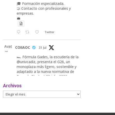
🎓 Formación especializada.
🤝 Contacto con profesionales y
empresas.
💼
Twitter
Avat
COIIAOC
31 Jul
ar
🏎️ Fórmula Gades, la escudería de la
@univcadiz, presenta el G26, un
monoplaza más ligero, sostenible y
adaptado a la nueva normativa de
Formula Student 30 julio 2026.
Archivos
En la presentación, que tuvo lugar
este miércoles, estuvieron presentes
María Luisa Bea, Presidenta
delegada
2
Twitter