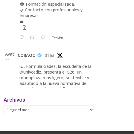
🎓 Formación especializada.
🤝 Contacto con profesionales y
empresas.
💼
Twitter
Avat
COIIAOC
31 Jul
ar
🏎️ Fórmula Gades, la escudería de la
@univcadiz, presenta el G26, un
monoplaza más ligero, sostenible y
adaptado a la nueva normativa de
Formula Student 30 julio 2026.
Archivos
En la presentación, que tuvo lugar
este miércoles, estuvieron presentes
María Luisa Bea, Presidenta
delegada
2
Twitter