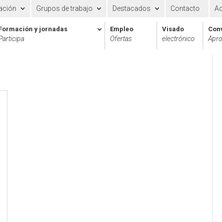
ación
Grupos de trabajo
Destacados
Contacto
A
Formación y jornadas
Empleo
Visado
Con
Participa
Ofertas
electrónico
Apro