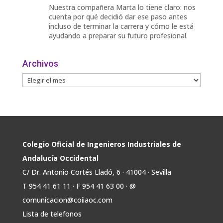
Nuestra compañera Marta lo tiene claro: nos
cuenta por qué decidió dar ese paso antes
incluso de terminar la carrera y cómo le está
ayudando a preparar su futuro profesional.
🎓 Formación especializada.
Archivos
🤝 Contacto con profesionales y empresas.
💼
Twitter
Avata
COIIAOC
@industrialesand
·
31 Jul
r
🏎️ Fórmula Gades, la escudería de la
Colegio Oficial de Ingenieros Industriales de
@univcadiz, presenta el G26, un monoplaza
Andalucía Occidental
más ligero, sostenible y adaptado a la nueva
C/ Dr. Antonio Cortés Lladó, 6 · 41004 · Sevilla
normativa de Formula Student 30 julio 2026.
T 954 41 61 11 · F 954 41 63 00 · @
En la presentación, que tuvo lugar este
comunicacion@coiiaoc.com
miércoles, estuvieron presentes María Luisa
Bea, Presidenta delegada
Lista de telefonos
2