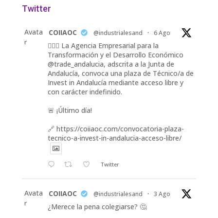
Twitter
Avata
COIIAOC
@industrialesand
·
6 Ago
r
👷🏽‍♀️ La Agencia Empresarial para la
Transformación y el Desarrollo Económico
@trade_andalucia, adscrita a la Junta de
Andalucía, convoca una plaza de Técnico/a de
Invest in Andalucía mediante acceso libre y
con carácter indefinido.
🚨 ¡Último día!
🔗 https://coiiaoc.com/convocatoria-plaza-
tecnico-a-invest-in-andalucia-acceso-libre/
Twitter
Avata
COIIAOC
@industrialesand
·
3 Ago
r
¿Merece la pena colegiarse? 🤔